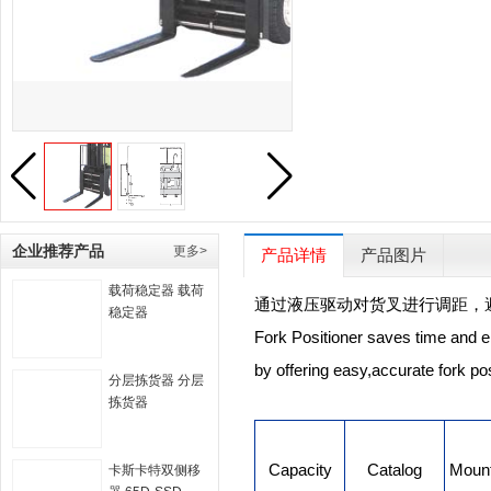
企业推荐产品
更多>
产品详情
产品图片
载荷稳定器 载荷
通过液压驱动对货叉进行调距，
稳定器
Fork Positioner saves time and e
by offering easy,accurate fork pos
分层拣货器 分层
拣货器
Capacity
Catalog
Mount
卡斯卡特双侧移