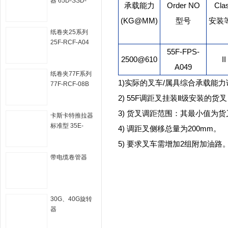
器 65D-SSD-
承载能力
Order NO
Cla
A502
(KG@MM)
型号
安装
纸卷夹25系列
25F-RCF-A04
55F-FPS-
2500@610
II
A049
纸卷夹77F系列
1)实际的叉车/属具综合承载能
77F-RCF-08B
2) 55F调距叉挂装Ⅱ级安装的
3) 货叉调距范围：其最小值
卡斯卡特推拉器
标准型 35E-
4) 调距叉侧移总量为200mm。
PPS-A001
5) 要求叉车需增加2组附加油路
带电缆卷管器
30G、40G旋转
器