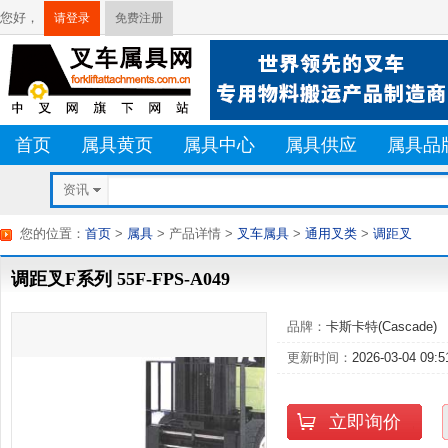
您好，
请登录
免费注册
首页
属具黄页
属具中心
属具供应
属具品
资讯
您的位置：
首页
>
属具
> 产品详情
>
叉车属具
>
通用叉类
>
调距叉
调距叉F系列 55F-FPS-A049
品牌：
卡斯卡特(Cascade)
更新时间：
2026-03-04 09:5
立即询价