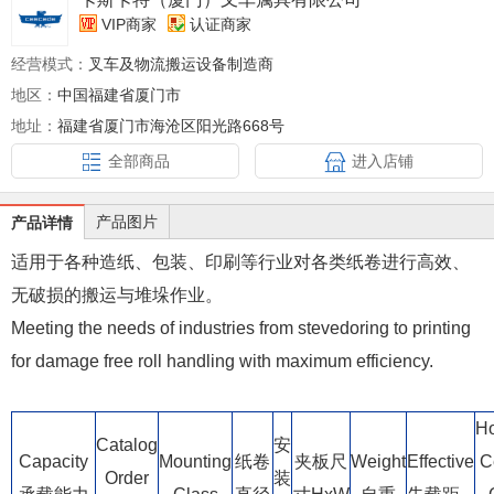
VIP商家
认证商家
经营模式：
叉车及物流搬运设备制造商
地区：
中国福建省厦门市
地址：
福建省厦门市海沧区阳光路668号
全部商品
进入店铺
产品图片
产品详情
适用于各种造纸、包装、印刷等行业对各类纸卷进行高效、
无破损的搬运与堆垛作业。
Meeting the needs of industries from stevedoring to printing
for damage free roll handling with maximum efficiency.
Ho
Catalog
安
Capacity
Mounting
纸卷
夹板尺
Weight
Effective
C
Order
装