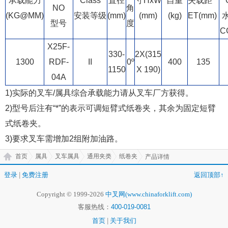
承载能力
Class
直径
寸HxW
自重
失载距
NO
角
(KG@MM)
安装等级
(mm)
(mm)
(kg)
ET(mm)
型号
度
C
X25F-
330-
2X(315
1300
RDF-
II
0º
400
135
1150
X 190)
04A
1)实际的叉车/属具综合承载能力请从叉车厂方获得。
2)型号后注有“*”的表示可调短臂式纸卷夹，其余为固定短臂
式纸卷夹。
3)要求叉车需增加2组附加油路。
首页
属具
叉车属具
通用夹类
纸卷夹
产品详情
登录
|
免费注册
返回顶部↑
Copyright © 1999-2026
中叉网(www.chinaforklift.com)
客服热线：
400-019-0081
首页
|
关于我们