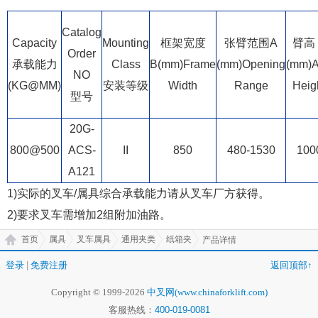
Catalog
Capacity
Mounting
框架宽度
张臂范围A
臂高 
Order
承载能力
Class
B(mm)Frame
(mm)Opening
(mm)
NO
(KG@MM)
安装等级
Width
Range
Heig
型号
20G-
800@500
ACS-
II
850
480-1530
100
A121
1)实际的叉车/属具综合承载能力请从叉车厂方获得。
2)要求叉车需增加2组附加油路。
首页
属具
叉车属具
通用夹类
纸箱夹
产品详情
登录
|
免费注册
返回顶部↑
Copyright © 1999-2026
中叉网(www.chinaforklift.com)
客服热线：
400-019-0081