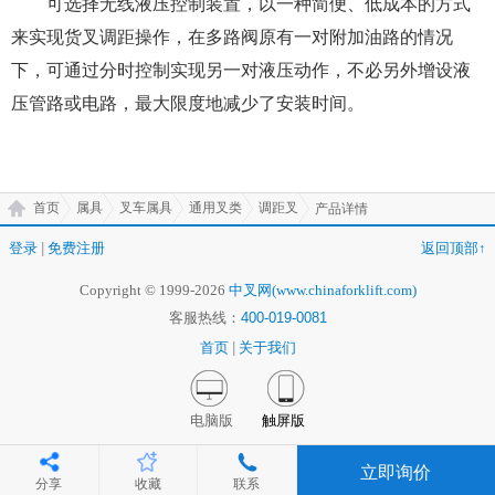
可选择无线液压控制装置，以一种简便、低成本的方式
来实现货叉调距操作，在多路阀原有一对附加油路的情况
下，可通过分时控制实现另一对液压动作，不必另外增设液
压管路或电路，最大限度地减少了安装时间。
首页
属具
叉车属具
通用叉类
调距叉
产品详情
登录
|
免费注册
返回顶部↑
Copyright © 1999-2026
中叉网(www.chinaforklift.com)
客服热线：
400-019-0081
首页
|
关于我们
电脑版
触屏版
立即询价
分享
收藏
联系