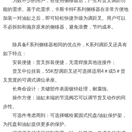
为数不少的用户，在使用侧移器后，产生对货叉调距功
能的需求。基于此需求，卡斯卡特F系列侧移器在非常方便地
加装一对油缸之后，即可轻松快捷升级为调距叉。用户可以
不必拆卸和抛弃原来的侧移器，避免浪费，节约成本。
除具备F系列侧移器相同的优点外，K系列调距叉还具有
如下特点：
安装便捷：货叉拆装便捷，无需焊接其他连接件；
货叉中位挂装，55K型调距叉还可选择适用4＃或5＃货
叉宽度的可调式调位承座。
长寿命设计：关键部件表面镀锌处理，耐腐蚀。
操作方便：油缸末端的节流阀芯可以调节货叉动作的同
步性。
可选件考虑周到：可选择螺栓紧固式托盘/油缸保护架，
为托盘和油缸提供更多的保护。