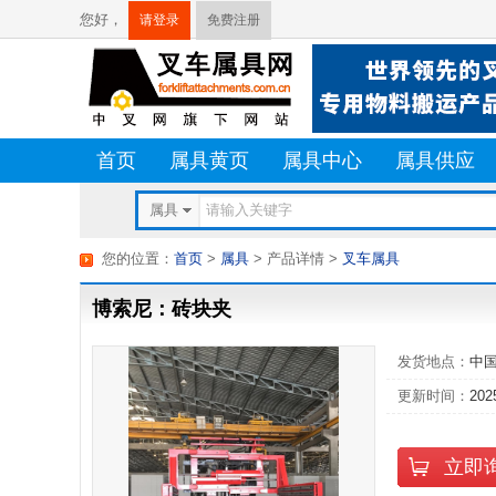
您好，
请登录
免费注册
首页
属具黄页
属具中心
属具供应
属具
您的位置：
首页
>
属具
> 产品详情
>
叉车属具
博索尼：砖块夹
发货地点：
中
更新时间：
202
立即