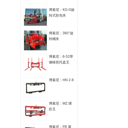
博索尼：KG-G旋
转式软包夹
博索尼：360°旋
转桶夹
博索尼：6-52带
侧移双托盘叉
博索尼：HN 2-8
博索尼：MZ 调
距叉
博索尼：FR 紧