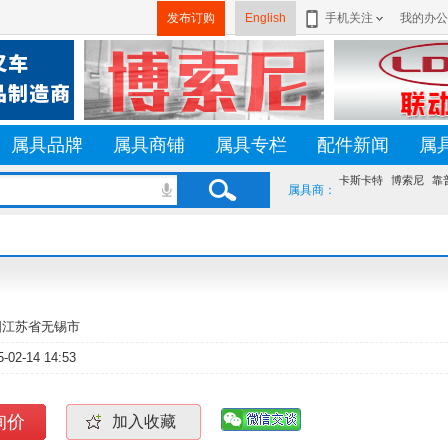
发布订购
English
手机关注
我的办公
属具品牌
属具商铺
属具专栏
配件新闻
属
卡斯卡特
博索尼
靠
属具商：
国江苏省无锡市
5-02-14 14:53
询价
加入收藏