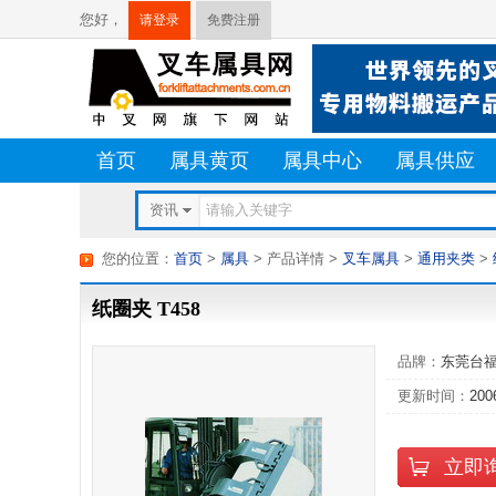
您好，
请登录
免费注册
首页
属具黄页
属具中心
属具供应
资讯
您的位置：
首页
>
属具
> 产品详情
>
叉车属具
>
通用夹类
>
纸圈夹 T458
品牌：
东莞台
更新时间：
200
立即