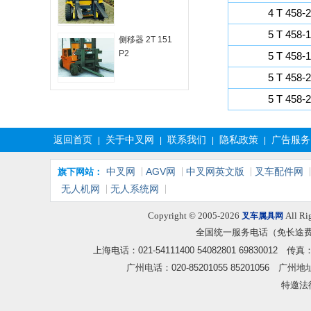
4 T 458-
5 T 458-
侧移器 2T 151
P2
5 T 458-
5 T 458-
5 T 458-
返回首页
关于中叉网
联系我们
隐私政策
广告服务
|
|
|
|
中叉网
AGV网
中叉网英文版
叉车配件网
旗下网站：
无人机网
无人系统网
Copyright © 2005-2026
All Ri
叉车属具网
全国统一服务电话（免长途
上海电话：021-54111400 54082801 6983001
广州电话：020-85201055 85201056
特邀法