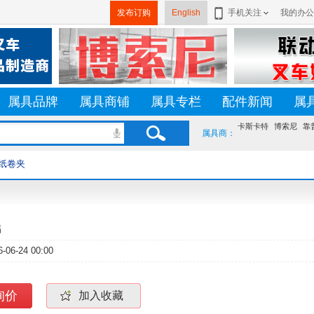
发布订购
English
手机关注
我的办公
属具品牌
属具商铺
属具专栏
配件新闻
属
卡斯卡特
博索尼
靠
属具商：
纸卷夹
福
6-06-24 00:00
询价
加入收藏