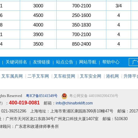
21
3000
700-2100
3/4
16
4500
250-1600
4
18
4000
350-1830
4
21
3900
700-2100
4
24
3500
850-2400
4
关键词排名
友情链接
站点公告
网站导航
帮助中心
广
|
|
|
|
|
叉车属具网
二手叉车网
叉车租赁网
叉车安全网
港机网
升降平
ghts Reserved
粤ICP备05141549号
粤公网安备 44010602004356号
400-019-0081
费）：
邮箱：
info@chinaforklift.com
2 传真：021-39251296 上海地址：上海市青浦区康园路399弄10幢47号 邮编：2017
 广州地址：广州市天河区龙口东路34号广州龙口科技大厦1407室 邮编：510630
律顾问：广东君和政通律师事务所