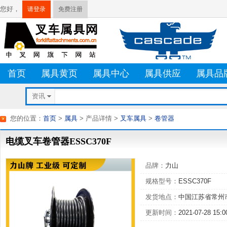
您好，
请登录
免费注册
首页
属具黄页
属具中心
属具供应
属具品
资讯
您的位置：
首页
>
属具
> 产品详情
>
叉车属具
>
卷管器
电缆叉车卷管器ESSC370F
品牌：
力山
规格型号：
ESSC370F
发货地点：
中国江苏省常州
更新时间：
2021-07-28 15:0