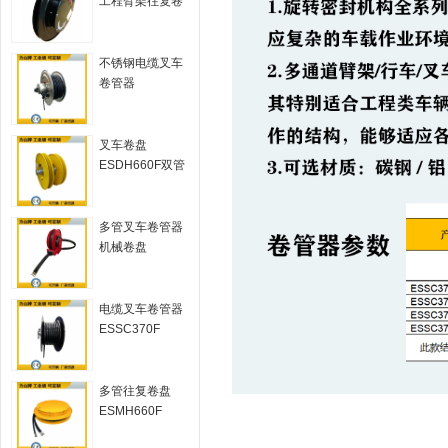
工程臂架往复卷
盘
不锈钢电缆叉车
卷管器
ESSC410F
叉车卷盘
ESDH660F双管
液压
多管叉车卷管器
机械卷盘
ESMH500F
电缆叉车卷管器
ESSC370F
多管往复卷盘
ESMH660F