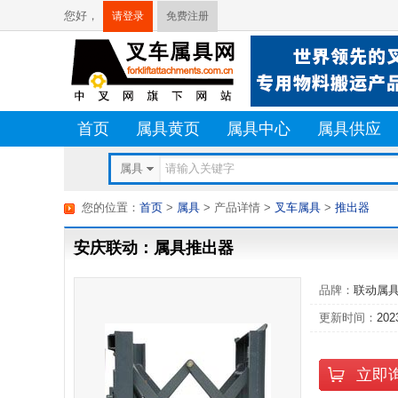
您好，
请登录
免费注册
首页
属具黄页
属具中心
属具供应
属具
您的位置：
首页
>
属具
> 产品详情
>
叉车属具
>
推出器
安庆联动：属具推出器
品牌：
联动属
更新时间：
202
立即