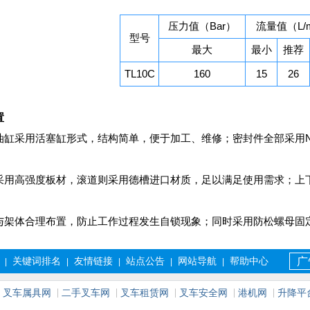
压力值（Bar）
流量值（L/m
型号
最大
最小
推荐
TL10C
160
15
26
置
油缸采用活塞缸形式，结构简单，便于加工、维修；密封件全部采用
采用高强度板材，滚道则采用德槽进口材质，足以满足使用需求；上
与架体合理布置，防止工作过程发生自锁现象；同时采用防松螺母固
关键词排名
友情链接
站点公告
网站导航
帮助中心
广
|
|
|
|
|
叉车属具网
二手叉车网
叉车租赁网
叉车安全网
港机网
升降平