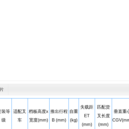
片
失载距
匹配货
安装等
适配叉
档板高度x
推出行程
自重
垂直重
ET
叉长度
级
车
宽度(mm)
B (mm)
(kg)
CGV(m
(mm)
(mm)