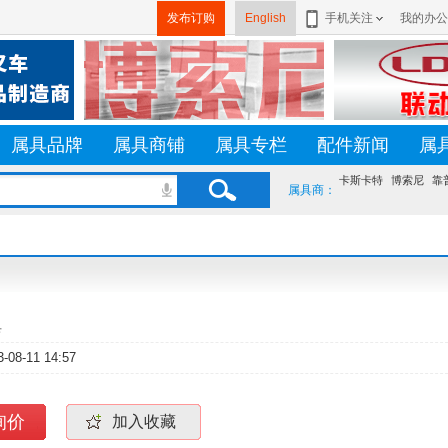
发布订购
English
手机关注
我的办公
属具品牌
属具商铺
属具专栏
配件新闻
属
卡斯卡特
博索尼
靠
属具商：
具
3-08-11 14:57
询价
加入收藏