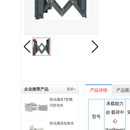
企业推荐产品
更多>
产品详情
产品图
联动属具T型槽
承载能力
式软包夹
@ 载荷中
型号
心
联动属具纸卷夹
(kg@mm)