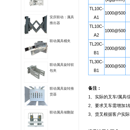
TL10C-
1000@500
A1
安庆联动：属具
推出器
TL10C-
1000@500
A2
联动属具桶夹
TL20C-
2000@500
B1
TL30C-
联动属具旋转软
3000@500
B1
包夹
备注：
联动属具旋转推
货器
1、实际的叉车/属具
2、要求叉车需增加1
联动属具倾翻架
3、货叉根据客户实