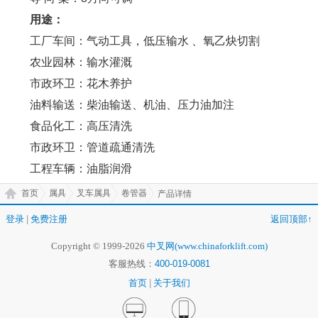
用途：
工厂车间：气动工具，低压输水 、氧乙炔切割
农业园林：输水灌溉
市政环卫：花木养护
油料输送：柴油输送、机油、压力油加注
食品化工：高压清洗
市政环卫：管道疏通清洗
工程车辆：油脂润滑
首页
属具
叉车属具
卷管器
产品详情
登录
|
免费注册
返回顶部↑
Copyright © 1999-2026
中叉网(www.chinaforklift.com)
客服热线：
400-019-0081
首页
|
关于我们