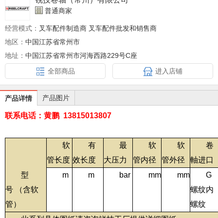
普通商家
经营模式：
叉车配件制造商 叉车配件批发和销售商
地区：
中国江苏省常州市
地址：
中国江苏省常州市河海西路229号C座
全部商品
进入店铺
产品图片
产品详情
联系电话：黄鹏 13815013807
软
有
最
软
软
卷
管长度
效长度
大压力
管内径
管外径
軸进口
型
m
m
bar
mm
mm
G
号 （含软
螺纹内
管）
螺纹