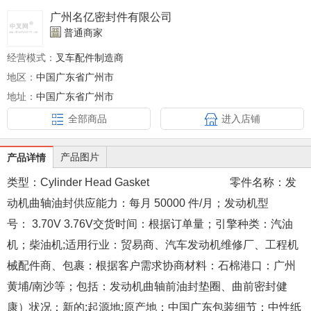
广州名亿密封件有限公司
普通商家
经营模式：
叉车配件制造商
地区：
中国广东省广州市
地址：
中国广东省广州市
全部商品
进入店铺
产品图片
产品详情
类型：
Cylinder Head Gasket
零件名称：
发
动机曲轴油封
供应能力：
每月 50000 件/月；
发动机型
号：
3.70V 3.76V
交货时间：
根据订单量；
引擎种类：
汽油
机；柴油机;
适用行业：
贸易商、汽车发动机维修厂、工程机
械配件商、
包裹：
根据客户需求协商
材料：
石棉
港口：
广州
黄埔/南沙等；
包括：
发动机曲轴前油封垫圈、曲前密封
健
康）状况：
新的;
起源地;原产地：
中国广东
包装细节：
中性纸