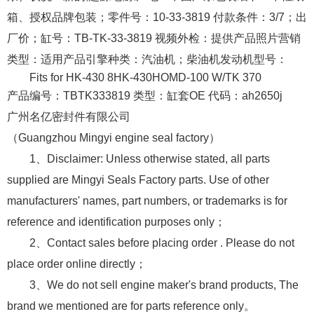
箱、授权品牌包装；
零件号：
10-33-3819
付款条件：
3/7；出
厂价；
缸号：
TB-TK-33-3819
视频外检：
提供产品照片
营销
类型：
适用产品
引擎种类：
汽油机；柴油机
发动机型号：
Fits for HK-430 8HK-430HOMD-100 W/TK 370
产品编号：
TBTK333819
类型：
缸套
OE 代码：
ah2650j
广州名亿密封件有限公司
（
Guangzhou Mingyi engine seal factory
）
1、Disclaimer: Unless otherwise stated, all parts
supplied are Mingyi Seals Factory parts. Use of other
manufacturers' names, part numbers, or trademarks is for
reference and identification purposes only；
2、Contact sales before placing order . Please do not
place order online directly；
3、We do not sell engine maker's brand products, The
brand we mentioned are for parts reference only。