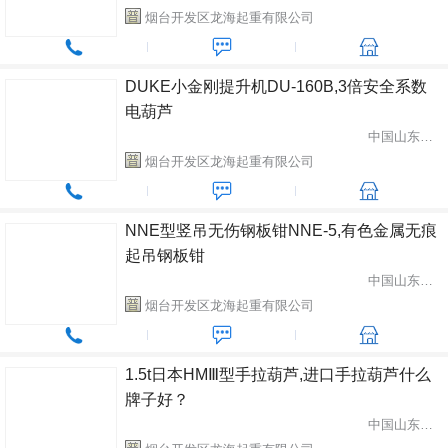
烟台开发区龙海起重有限公司
DUKE小金刚提升机DU-160B,3倍安全系数
电葫芦
中国山东省烟台市
烟台开发区龙海起重有限公司
NNE型竖吊无伤钢板钳NNE-5,有色金属无痕
起吊钢板钳
中国山东省烟台市
烟台开发区龙海起重有限公司
1.5t日本HMⅢ型手拉葫芦,进口手拉葫芦什么
牌子好？
中国山东省烟台市