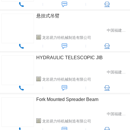
悬挂式吊臂
中国福建省龙岩市
龙岩易力特机械制造有限公司
HYDRAULIC TELESCOPIC JIB
中国福建省龙岩市
龙岩易力特机械制造有限公司
Fork Mounted Spreader Beam
中国福建省龙岩市
龙岩易力特机械制造有限公司