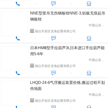
NNE型竖吊无伤钢板钳NNE-3,铝板无痕起吊
钢板钳
中国山东省烟台市
烟台开发区龙海起重有限公司
日本HMⅢ型手拉葫芦3t,日本进口手拉葫芦能
用5-6年
中国山东省烟台市
烟台开发区龙海起重有限公司
LHQD-24-6气浮搬运装置价格,搬运过程不划
中国山东省烟台市
烟台开发区龙海起重有限公司