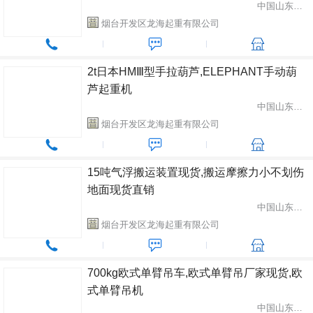
中国山东省烟台市
烟台开发区龙海起重有限公司
2t日本HMⅢ型手拉葫芦,ELEPHANT手动葫
中国山东省烟台市
烟台开发区龙海起重有限公司
15吨气浮搬运装置现货,搬运摩擦力小不划伤
地面现货直销
中国山东省烟台市
烟台开发区龙海起重有限公司
700kg欧式单臂吊车,欧式单臂吊厂家现货,欧
式单臂吊机
中国山东省烟台市