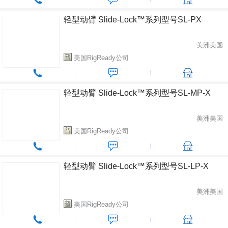
轻型动臂 Slide-Lock™系列型号SL-PX
美洲美国
美国RigReady公司
轻型动臂 Slide-Lock™系列型号SL-MP-X
美洲美国
美国RigReady公司
轻型动臂 Slide-Lock™系列型号SL-LP-X
美洲美国
美国RigReady公司