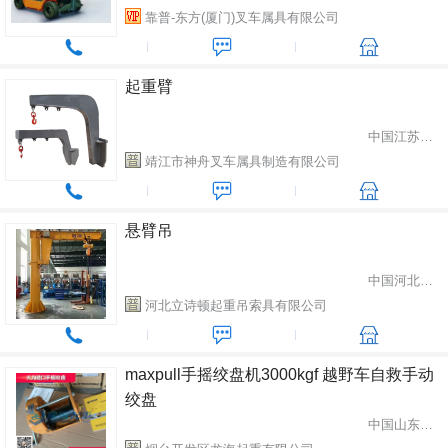
靠普-东方(厦门)叉车属具有限公司
起重臂
中国江苏省靖江市
靖江市神舟叉车属具制造有限公司
悬臂吊
中国河北省保定市
河北立诗顿起重吊索具有限公司
maxpull手摇绞盘机3000kgf 越野车自救手动
绞盘
中国山东省烟台市