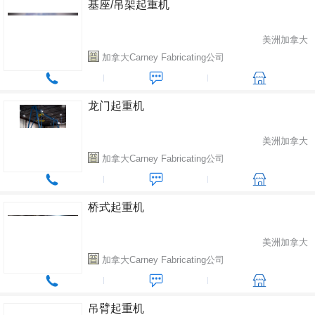
基座/吊架起重机
美洲加拿大
加拿大Carney Fabricating公司
龙门起重机
美洲加拿大
加拿大Carney Fabricating公司
桥式起重机
美洲加拿大
加拿大Carney Fabricating公司
吊臂起重机