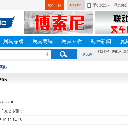
发布订购
English
手机关注
我的办公
属具品牌
属具商铺
属具专栏
配件新闻
属
卡斯卡特
博索尼
靠
属具商：
其他
20K
60GN-UF
国广东省东莞市
3-10-12 14:18