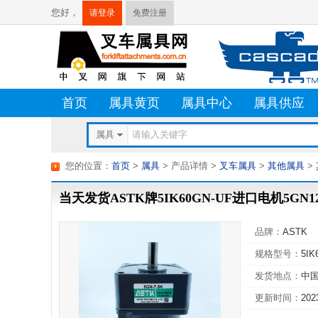
您好，
请登录
免费注册
首页
属具黄页
属具中心
属具供应
属具
您的位置：
首页
>
属具
> 产品详情
>
叉车属具
>
其他属具
>
当天发货ASTK牌5IK60GN-UF进口电机5GN1
品牌：
ASTK
规格型号：
5IK
发货地点：
中
更新时间：
202